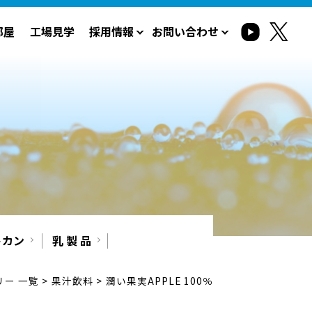
部屋
工場見学
採用情報
お問い合わせ
トカン
乳 製 品
ー 一覧
>
果汁飲料
>
潤い果実APPLE 100％