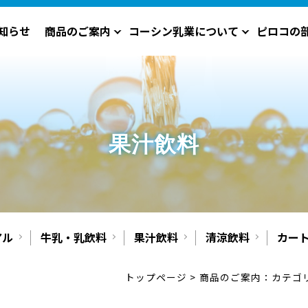
知らせ
商品のご案内
コーシン乳業について
ピロコの
果汁飲料
アル
牛乳・乳飲料
果汁飲料
清涼飲料
カー
トップページ
>
商品のご案内：カテゴリ