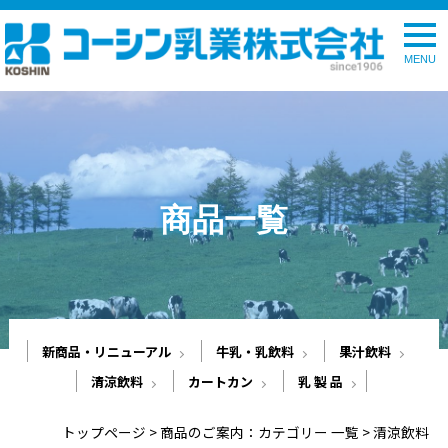
togg
navi
商品一覧
新商品・リニューアル
牛乳・乳飲料
果汁飲料
清涼飲料
カートカン
乳 製 品
トップページ
>
商品のご案内：カテゴリー 一覧
>
清涼飲料